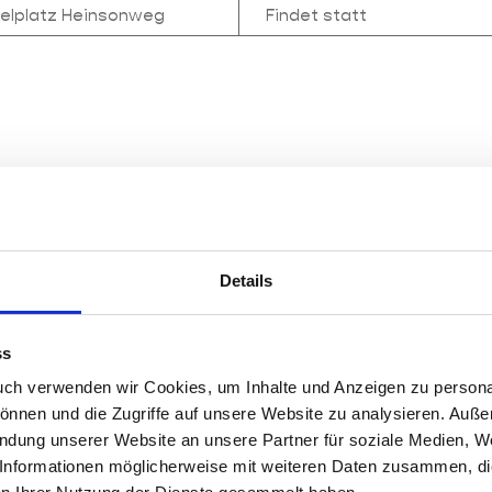
ielplatz Heinsonweg
Findet statt
Details
ss
21:11
Antwort
ch verwenden wir Cookies, um Inhalte und Anzeigen zu personal
. weiter im Heinsonweg?
können und die Zugriffe auf unsere Website zu analysieren. Auß
endung unserer Website an unsere Partner für soziale Medien, W
Informationen möglicherweise mit weiteren Daten zusammen, die 