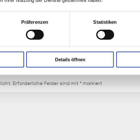
n Ihrer Nutzung der Dienste gesammelt haben.
am 14. August 2025 um 15:48
Antwort
e Nachfrage!!
Präferenzen
Statistiken
 den nächsten Daten haben wir hier
llt:
kross.de/2025/08/1407/
Details öffnen
licht.
Erforderliche Felder sind mit
*
markiert