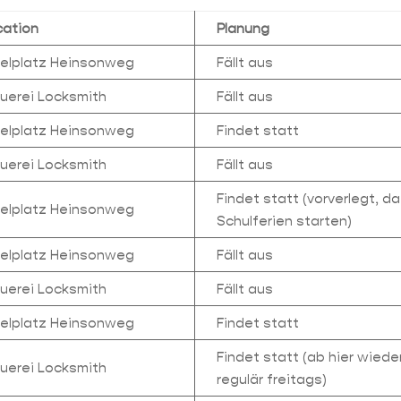
cation
Planung
ielplatz Heinsonweg
Fällt aus
auerei Locksmith
Fällt aus
ielplatz Heinsonweg
Findet statt
auerei Locksmith
Fällt aus
Findet statt (vorverlegt, da
ielplatz Heinsonweg
Schulferien starten)
ielplatz Heinsonweg
Fällt aus
auerei Locksmith
Fällt aus
ielplatz Heinsonweg
Findet statt
Findet statt (ab hier wiede
auerei Locksmith
regulär freitags)