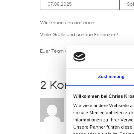
07.08.2025
Sp
Wir freuen uns auf euch!!
Viele Grüße und schöne Ferienzeit!
Euer Team von
Chriss-Kross
–
Catering
Zustimmung
2 Kommentare
Willkommen bei Chriss Kro
Regina
am 13. August 2025 um 
Wie viele andere Webseite au
Wie geht es nach dem 07.08
soziale Medien anbieten zu 
Informationen zu Ihrer Verw
Unsere Partner führen diese 