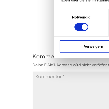
haben oder die sie im Rahme
pizza_admin
Einwilligungsauswahl
Danke für dein
Notwendig
Ein Update mit
zusammengeste
https://chriss
Verweigern
Kommentar absenden
Deine E-Mail-Adresse wird nicht veröffent