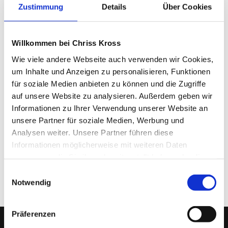
Zustimmung
Details
Über Cookies
Willkommen bei Chriss Kross
Dürfen wir dein Feedback anonym auf unserer
Wie viele andere Webseite auch verwenden wir Cookies,
Webseite darstellen?
um Inhalte und Anzeigen zu personalisieren, Funktionen
für soziale Medien anbieten zu können und die Zugriffe
Ja
auf unsere Website zu analysieren. Außerdem geben wir
Nein
Informationen zu Ihrer Verwendung unserer Website an
unsere Partner für soziale Medien, Werbung und
Analysen weiter. Unsere Partner führen diese
Informationen möglicherweise mit weiteren Daten
Absenden
=
6 + 5
zusammen, die Sie ihnen bereitgestellt haben oder die
sie im Rahmen Ihrer Nutzung der Dienste gesammelt
Einwilligungsauswahl
haben.
Notwendig
Präferenzen