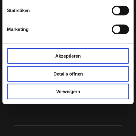
Chriss Kross Catering
Statistiken
Christopher Ammann
Rittmeisterkoppel 3a
Marketing
22359 Hamburg
Kontakt:
0163 53 44 234
Akzeptieren
info@chrisskross.de
Details öffnen
HOME
NEWS
Verweigern
JOBS